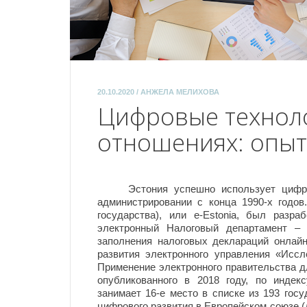
20.10.2020 / АНЖЕЛА МЕЛИХОВА
Цифровые техноло
отношениях: опыт
Эстония успешно использует цифровы
администрировании с конца 1990-х годов
государства), или e-Estonia, был разр
электронный Налоговый департамент – 
заполнения налоговых деклараций онлай
развития электронного управления «Исс
Применение электронного правительства д
опубликованного в 2018 году, по индек
занимает 16-е место в списке из 193 госуд
цифрового развития в Европейском союзе (д