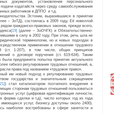
нных документов, установления персонального
 подачи ходатайств через среду самообслуживания
анных работников в ДППО и т.д.
дательства Эстонии, выразившаяся в принятии
лее – ЗоТД), состоялась в 2009 году. Её новеллой
 рядом гражданско-правовых законов, прежде всего,
одекса
[19]
(далее – ЗоОЧГК) и Обязательственно-
ившими в силу в 2002 году. При этом, речь шла не
ридической терминологии, но и новых подходах в
осредственном применении в отношении трудового
 (ст. 1-207), в том числе, общих принципов
жений о договоре поручения (ст. 619-634). Таким
м была предпринята попытка принятия актуального
лее гибкого регулирования трудовых отношений, а,
трасли права под названием «трудовое право».
й им новый подход к регулированию трудовых
твом государства и значительным сокращением
[21]
) стал катализатором поэтапного внедрения в
ляющих сторонам трудовых отношений пользоваться
тронных услуг (цифровая идентификация личности,
я форма сделки и т.д), число которых год из года
 имеющихся услуг, бизнесу доступны около 2400).
ись наиболее востребованы в сфере занятости и