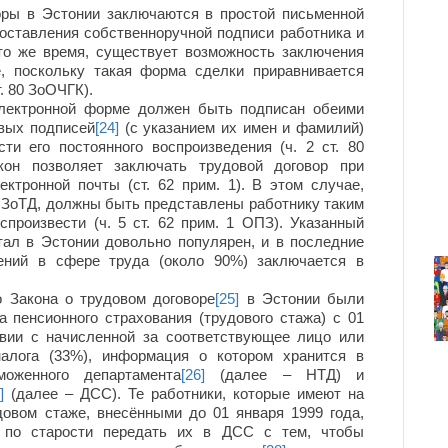
 в Эстонии заключаются в простой письменной
роставления собственноручной подписи работника и
 то же время, существует возможность заключения
е, поскольку такая форма сделки приравнивается
т. 80 ЗоОЧГК).
ктронной форме должен быть подписан обеими
вых подписей
[24]
(с указанием их имен и фамилий)
ти его постоянного воспроизведения (ч. 2 ст. 80
акон позволяет заключать трудовой договор при
ктронной почты (ст. 62 прим. 1). В этом случае,
6 ЗоТД, должны быть представлены работнику таким
спроизвести (ч. 5 ст. 62 прим. 1 ОПЗ). Указанный
тал в Эстонии довольно популярен, и в последние
ний в сфере труда (около 90%) заключается в
Закона о трудовом договоре
[25]
в Эстонии были
 пенсионного страхования (трудового стажа) с 01
твии с начисленной за соответствующее лицо или
налога (33%), информация о котором хранится в
моженного департамента
[26]
(далее – НТД) и
]
(далее – ДСС). Те работники, которые имеют на
довом стаже, внесёнными до 01 января 1999 года,
по старости передать их в ДСС с тем, чтобы