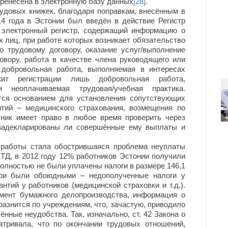
ренесена в электронную базу данных
[28]
.
довых книжек, благодаря поправкам, внесённым в
14 года в Эстонии был введён в действие Регистр
й электронный регистр, содержащий информацию о
 лиц, при работе которых возникает обязательство
о трудовому договору, оказание услуг/выполнение
овору, работа в качестве члена руководящего или
, добровольная работа, выполняемая в интересах
жит регистрации лишь добровольная работа,
неоплачиваемая трудовая/учебная практика.
тся основанием для установления сопутствующих
нтий – медицинского страхования, возмещения по
тник имеет право в любое время проверить через
с, задекларированы ли совершённые ему выплаты и
аботы стала обострившаяся проблема неуплаты
НТД, в 2012 году 12% работников Эстонии получили
полностью не были уплачены налоги в размере 146,1
ери были обоюдными – недополученные налоги у
нтий у работников (медицинской страховки и т.д.).
омент бумажного делопроизводства, информация о
разнится по учреждениям, что, зачастую, приводило
нные неудобства. Так, изначально, ст. 42 Закона о
тривала, что по окончании трудовых отношений,