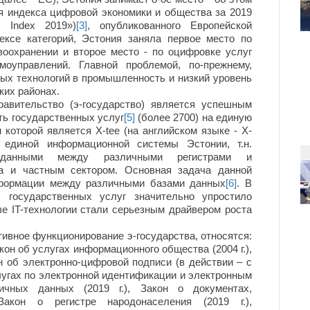
я индекса цифровой экономики и общества за 2019
y Index 2019»)
[3]
, опубликованного Европейской
ексе категорий, Эстония заняла первое место по
оохранении и второе место - по оцифровке услуг
моуправлений. Главной проблемой, по-прежнему,
ых технологий в промышленность и низкий уровень
ких районах.
тельство (э-государство) является успешным
ть государственных услуг
[5]
(более 2700) на единую
которой является X-tee (на английском языке - X-
а единой информационной системы Эстонии, т.н.
 данными между различными регистрами и
а и частным сектором. Основная задача данной
нформации между различными базами данных
[6]
. В
х государственных услуг значительно упростило
е IT-технологии стали серьезным драйвером роста
ное функционирование э-государства, относятся:
кон об услугах информационного общества (2004 г.),
он об электронно-цифровой подписи (в действии – с
слугах по электронной идентификации и электронным
ичных данных (2019 г.), Закон о документах,
Закон о регистре народонаселения (2019 г.),