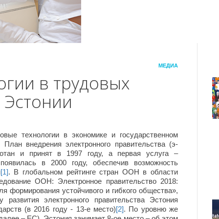
МЕДИА
гии в трудовых
 Эстонии
е технологии в экономике и государственном
. План внедрения электронного правительства (э-
аботан и принят в 1997 году, а первая услуга –
появилась в 2000 году, обеспечив возможность
н
[1]
. В глобальном рейтинге стран ООН в области
ледование ООН: Электронное правительство 2018:
ля формирования устойчивого и гибкого общества»,
су развития электронного правительства Эстония
арств (в 2016 году - 13-е место)
[2]
. По уровню же
алее – ЕС), Эстония занимает 8-ое место – об этом