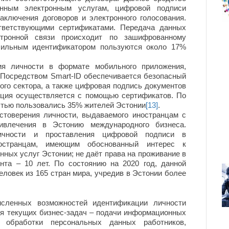
нным электронным услугам, цифровой подписи
аключения договоров и электронного голосования.
ответствующими сертификатами. Передача данных
тронной связи происходит по зашифрованному
бильным идентификатором пользуются около 17%
я личности в формате мобильного приложения,
 Посредством Smart-ID обеспечивается безопасный
ого сектора, а также цифровая подпись документов
ация осуществляется с помощью сертификатов. По
остью пользовались 35% жителей Эстонии
[13]
.
стоверения личности, выдаваемого иностранцам с
влечения в Эстонию международного бизнеса.
ичности и проставления цифровой подписи в
остранцам, имеющим обоснованный интерес к
ных услуг Эстонии; не даёт права на проживание в
ента – 10 лет. По состоянию на 2020 год, данной
ловек из 165 стран мира, учредив в Эстонии более
енных возможностей идентификации личности
я текущих бизнес-задач – подачи информационных
, обработки персональных данных работников,