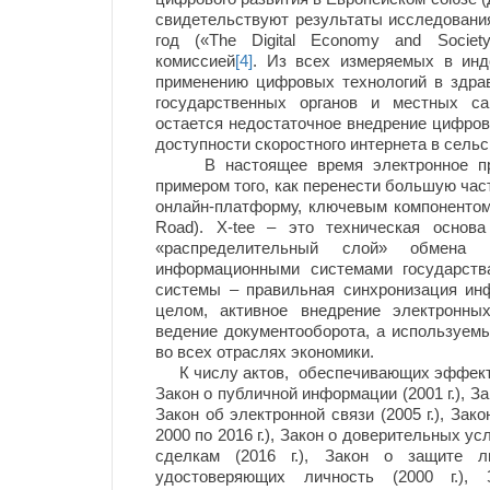
свидетельствуют результаты исследовани
год («The Digital Economy and Societ
комиссией
[4]
. Из всех измеряемых в инд
применению цифровых технологий в здрав
государственных органов и местных са
остается недостаточное внедрение цифров
доступности скоростного интернета в сельс
В настоящее время электронное прави
примером того, как перенести большую час
онлайн-платформу, ключевым компонентом 
Road). X-tee – это техническая основ
«распределительный слой» обмена
информационными системами государств
системы – правильная синхронизация и
целом, активное внедрение электронны
ведение документооборота, а используемы
во всех отраслях экономики.
К числу актов, обеспечивающих эффектив
Закон о публичной информации (2001 г.), За
Закон об электронной связи (2005 г.), Зак
2000 по 2016 г.), Закон о доверительных у
сделкам (2016 г.), Закон о защите л
удостоверяющих личность (2000 г.), 