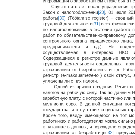
информация о заработанном стаже была пе
Спустя пять лет после упразднения тру
Закон о налогообложении
[29]
, 01 июля 20
работы
[30]
(Töötamise register) – сводны
трудовой деятельности
[31]
всех физических
по налогообложению в Эстонии (работа п
работ по обязательственно-правовому дог
контрольного органа юридического лица
предпринимателя и т.д.). Не подле
осуществляемая в интересах НКО и 
Содержащиеся в регистре данные являю
трудовой деятельности социальных гара
страхованию от безработицы и т.д. Рабо
регистр (e-maksuamet/e-toll) свой стату
уплачены ли с них налоги.
Одной из причин создания Регистра р
налогов на рабочую силу. Так по данным 
заработную плату, с которой частично или 
миллиона евро. В данной ситуации пот
государства, и отсутствие социальных гара
Кроме того, ввиду имеющегося на тот м
работниках и работодателях могла сильно 
к путанице в данных, и порождало определё
страховании от безработицы
[32]
предусма