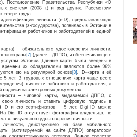
г.), Постановление Правительства Республики «О
ых систем» (2008 г.) и ряд других. Рассмотрим
к сфере труда.
ентификации личности (eID), предоставляющая
вительства (э-государства), появилась в Эстонии в
дентификация работников и работодателей в единой
карта) – обязательного удостоверения личности,
огранохраны
[7]
(далее – ДППО), и обеспечивающего
 услугам Эстонии. Данные карты были введены в
у времени их обладателями являются более 98%
зуются ею на регулярной основе
[8]
. ID–карта и её
 5 лет. В трудовых отношениях карта чаще всего
верждения) личности работника и работодателя, а
й подписи на электронных документах.
личности – чиповой карты, выдаваемой ДППО, с
 свою личность и ставить цифровую подпись в
i–ID и его сертификатов – 5 лет. Digi–ID можно
 На Digi–ID отсутствует фотография владельца, по
честве визуального удостоверения личности.
я личности, действующего на базе мобильного
арты (активируемой на сайте ДППО) оператором
ния соответствующего договора. Данное средство