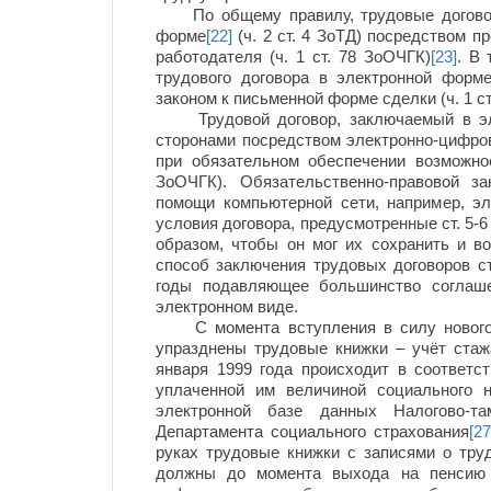
По общему правилу, трудовые договоры
форме
[22]
(ч. 2 ст. 4 ЗоТД) посредством п
работодателя (ч. 1 ст. 78 ЗоОЧГК)
[23]
. В
трудового договора в электронной форм
законом к письменной форме сделки (ч. 1 с
Трудовой договор, заключаемый в эле
сторонами посредством электронно-цифро
при обязательном обеспечении возможнос
ЗоОЧГК). Обязательственно-правовой з
помощи компьютерной сети, например, эле
условия договора, предусмотренные ст. 5-
образом, чтобы он мог их сохранить и во
способ заключения трудовых договоров с
годы подавляющее большинство соглаше
электронном виде.
С момента вступления в силу нового 
упразднены трудовые книжки – учёт стажа
января 1999 года происходит в соответс
уплаченной им величиной социального 
электронной базе данных Налогово-та
Департамента социального страхования
[27
руках трудовые книжки с записями о тру
должны до момента выхода на пенсию 