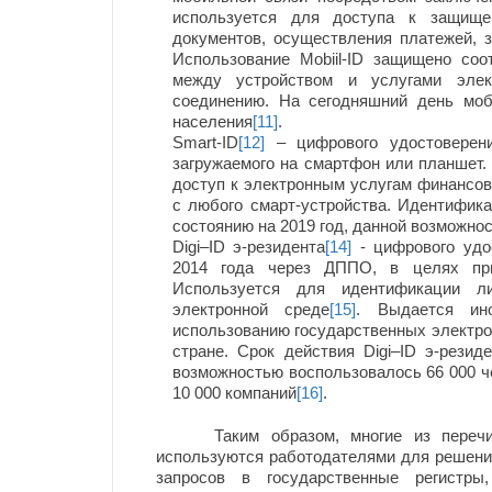
используется для доступа к защище
документов, осуществления платежей, з
Использование Mobiil-ID защищено со
между устройством и услугами элек
соединению. На сегодняшний день мо
населения
[11]
.
Smart-ID
[12]
– цифрового удостоверени
загружаемого на смартфон или планшет.
доступ к электронным услугам финансов
с любого смарт-устройства. Идентифик
состоянию на 2019 год, данной возможн
Digi–ID э-резидента
[14]
- цифрового удо
2014 года через ДППО, в целях при
Используется для идентификации л
электронной среде
[15]
. Выдается ин
использованию государственных электрон
стране. Срок действия Digi–ID э-резид
возможностью воспользовалось 66 000 че
10 000 компаний
[16]
.
Таким образом, многие из перечисл
используются работодателями для решени
запросов в государственные регистры