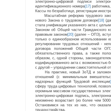
электронно-цифровой подписи электро
идентификационного номера
[17]
работника,
Кассы по безработице, регистрации иностр
Масштабная реформа трудового законо
нового Закона о трудовом договоре
[18]
(да
стала унификации указанного акта с целым
Законом об Общей части Гражданского к
правовым законом
[20]
(далее – ОПЗ), вступ
только о единообразном использовании ю
регулировании трудовых отношений - неп
договора положений Общей части ОПЗ
обязательственного права, а также поло
образом, с, одной стороны, законодателе
кодифицированного акта с возможностью бо
с другой – упразднении самостоятельной о
На практике, новый ЗоТД и заложенны
отношений (с минимальным вмешательс
надзорных функций Трудовой инспекции
сферу труда цифровых технологий, позво
огромным массивом государственных элек
электронно-цифровая подпись, электронна
неизменно возрастает (из более чем 5000
Остановимся на тех из них, что оказал
трудоустройства.