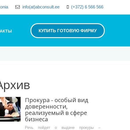
tonia
info(at)abconsult.ee
(+372) 6 566 566
КУПИТЬ ГОТОВУЮ ФИРМУ
ТАКТЫ
Архив
Прокура - особый вид
доверенности,
реализуемый в сфере
бизнеса
Речь пойдет о выдаче прокуры –