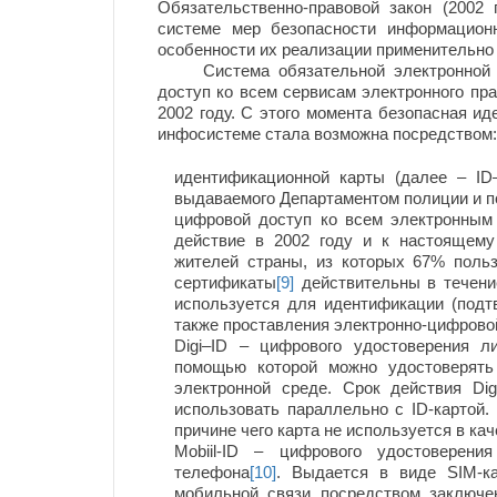
Обязательственно-правовой закон (2002 
системе мер безопасности информационн
особенности их реализации применительно 
Система обязательной электронной ид
доступ ко всем сервисам электронного пра
2002 году. С этого момента безопасная и
инфосистеме стала возможна посредством:
идентификационной карты (далее – ID–
выдаваемого Департаментом полиции и п
цифровой доступ ко всем электронным
действие в 2002 году и к настоящем
жителей страны, из которых 67% поль
сертификаты
[9]
действительны в течение
используется для идентификации (подт
также проставления электронно-цифрово
Digi–ID – цифрового удостоверения 
помощью которой можно удостоверять
электронной среде. Срок действия Dig
использовать параллельно с ID-картой.
причине чего карта не используется в ка
Mobiil-ID – цифрового удостоверени
телефона
[10]
. Выдается в виде SIM-к
мобильной связи посредством заключе