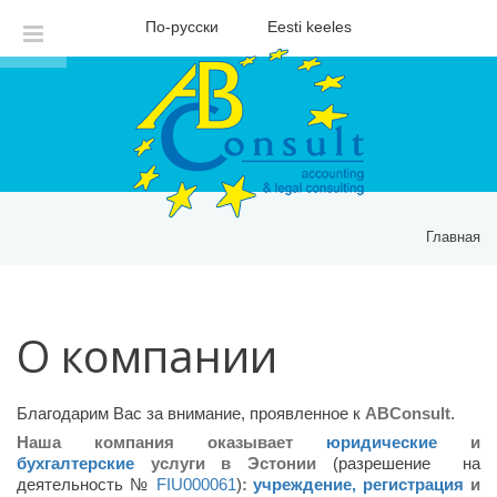
По-русски
Eesti keeles
Главная
О компании
Благодарим Вас за внимание, проявленное к
ABConsult
.
Наша компания оказывает
юридические
и
бухгалтерские
услуги в Эстонии
(разрешение на
деятельность №
FIU000061
)
:
учреждение, регистрация
и