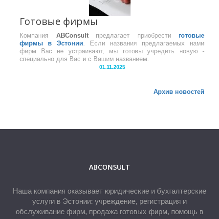
Готовые фирмы
Компания
ABConsult
предлагает приобрести
готовые
фирмы в Эстонии
. Если названия предлагаемых нами
фирм Вас не устраивают, мы готовы учредить новую -
специально для Вас и с Вашим названием.
01.11.2025
Архив новостей
ABCONSULT
Наша компания оказывает юридические и бухгалтерские
услуги в Эстонии: учреждение, регистрация и
обслуживание фирм, продажа готовых фирм, помощь в