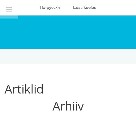
По-русски
Eesti keeles
Artiklid
Arhiiv