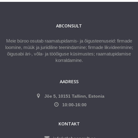
ABCONSULT
Meie büroo osutab raamatupidamis- ja õigusteenuseid: firmade
loomine, müük ja juriidiline teenindamine; firmade likvideerimine;
õigusabi äri-, võla- ja tööõiguse küsimustes; raamatupidamise
korraldamine.
AADRESS
Jõe 5, 10151 Tallinn, Estonia
10:00-16:00
KONTAKT