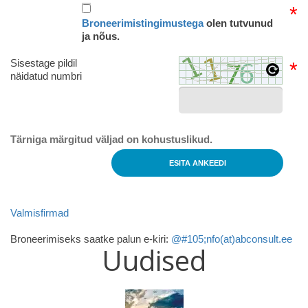
*
Broneerimistingimustega
olen tutvunud
ja nõus.
Sisestage pildil
*
näidatud numbri
Tärniga märgitud väljad on kohustuslikud.
ESITA ANKEEDI
Valmisfirmad
Broneerimiseks saatke palun e-kiri:
@#105;nfo(at)abconsult.ee
Uudised