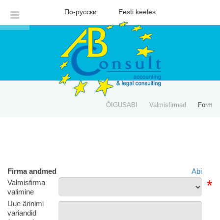
По-русски
Eesti keeles
ÕIGUSABI
Valmisfirmad
Form
Firma andmed
Abi
*
Valmisfirma
valimine
Uue ärinimi
variandid