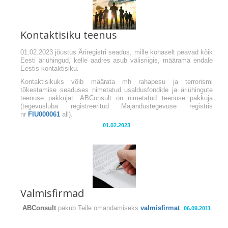
Kontaktisiku teenus
01.02.2023 jõustus Äriregistri seadus, mille kohaselt peavad kõik
Eesti äriühingud, kelle aadres asub välisriigis, määrama endale
Eestis kontaktisiku.
Kontaktisikuks võib määrata mh rahapesu ja terrorismi
tõkestamise seaduses nimetatud usaldusfondide ja äriühingute
teenuse pakkujat. ABConsult on nimetatud teenuse pakkuja
(tegevusluba registreeritud Majandustegevuse registris
nr
FIU000061
all).
01.02.2023
Valmisfirmad
ABConsult
pakub Teile omandamiseks
valmisfirmat
.
06.09.2011