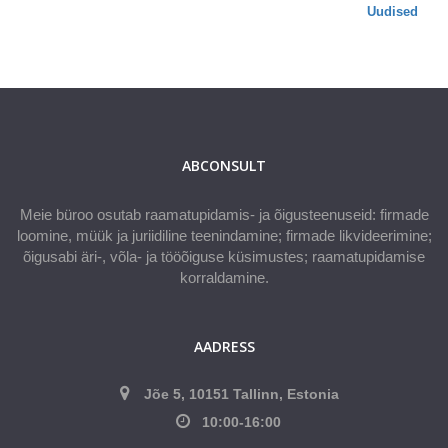
Uudised
ABCONSULT
Meie büroo osutab raamatupidamis- ja õigusteenuseid: firmade
loomine, müük ja juriidiline teenindamine; firmade likvideerimine;
õigusabi äri-, võla- ja tööõiguse küsimustes; raamatupidamise
korraldamine.
AADRESS
Jõe 5, 10151 Tallinn, Estonia
10:00-16:00