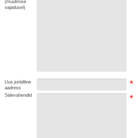
(muutmise
vajadusel)
*
Uus juriidiline
aadress
Sidevahendid
*