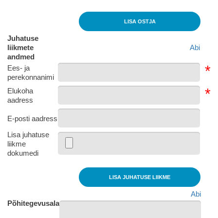
LISA OSTJA
Juhatuse
liikmete
Abi
andmed
*
Ees- ja
perekonnanimi
*
Elukoha
aadress
E-posti aadress
Lisa juhatuse
liikme
dokumedi
LISA JUHATUSE LIIKME
Abi
Põhitegevusala