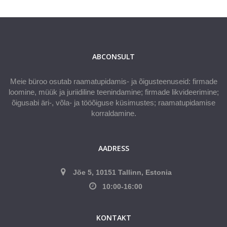
ABCONSULT
Meie büroo osutab raamatupidamis- ja õigusteenuseid: firmade
loomine, müük ja juriidiline teenindamine; firmade likvideerimine;
õigusabi äri-, võla- ja tööõiguse küsimustes; raamatupidamise
korraldamine.
AADRESS
Jõe 5, 10151 Tallinn, Estonia
10:00-16:00
KONTAKT