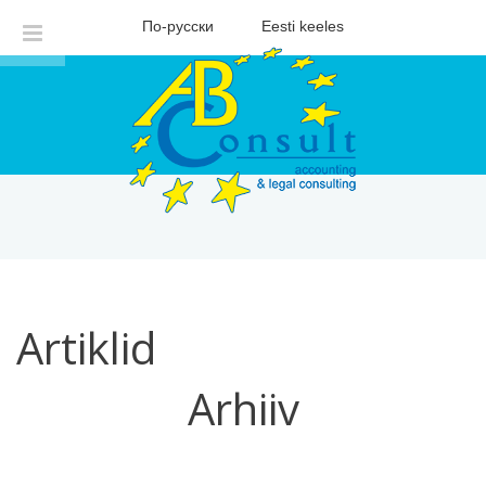
По-русски
Eesti keeles
Artiklid
Arhiiv